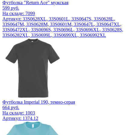
Футболка "Return Ace" мужская
599
руб.
На складе: 7099
Артикул: 33S0628XL, 33S0601L, 33S0647S, 33S0628L,
33S0647M, 33S0628M, 33S0601M, 33S0647L, 33S0647XL,
33S06472XL, 33S0696S, 33S0696L, 33S0696XL, 33S0628S,
33S06282XL, 33S0699L, 33S0699XL, 33S06992XL
Футболка Imperial 190, темно-серая
664
руб.
На складе: 1003
Артикул: 1374.12