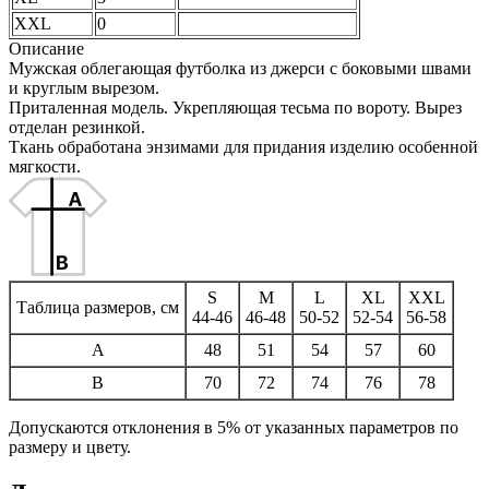
XXL
0
Описание
Мужская облегающая футболка из джерси c боковыми швами
и круглым вырезом.
Приталенная модель. Укрепляющая тесьма по вороту. Вырез
отделан резинкой.
Ткань обработана энзимами для придания изделию особенной
мягкости.
S
M
L
XL
XXL
Таблица размеров, см
44-46
46-48
50-52
52-54
56-58
A
48
51
54
57
60
B
70
72
74
76
78
Допускаются отклонения в 5% от указанных параметров по
размеру и цвету.