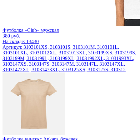
Футболка «Club» мужская
380
руб.
На складе: 13430
Артикул: 3103101XS, 3103101S, 3103101M, 3103101L,
3103101XL, 31031012XL, 31031013XL, 3103199XS, 3103199S,
3103199M, 3103199L, 3103199XL, 31031992XL, 31031993XL,
3103147XS, 3103147S, 3103147M, 3103147L, 3103147XL,
31031472XL, 31031473XL, 3103125XS, 3103125S, 310312
Футболка унисекс Ankara, бежевая