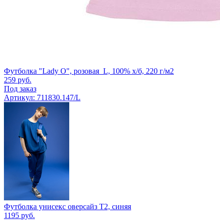
Футболка "Lady O", розовая_L, 100% х/б, 220 г/м2
259
руб.
Под заказ
Артикул: 711830.147/L
Футболка унисекс оверсайз T2, синяя
1195
руб.