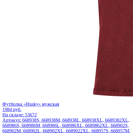
Футболка «Husky» мужская
1984
руб.
На складе: 53672
Артикул: 668938S, 668938M, 668938L, 668938XL, 6689382XL,
668986S, 668986M, 668986L, 668986XL, 6689862XL, 668902S,
668902M, 668902L, 668902XL, 6689022XL, 668957S, 668957M,