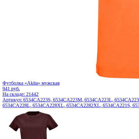
Футболка «Akita» мужская
941
руб.
На складе: 21442
Артикул: 6534CA223S, 6534CA223M, 6534CA223L, 6534CA22
6534CA228L, 6534CA228XL, 6534CA2282XL, 6534CA221S, 6