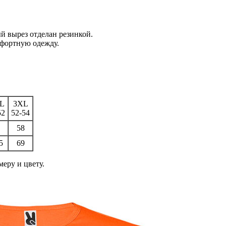
й вырез отделан резинкой.
мфортную одежду.
L
3XL
52
52-54
58
5
69
еру и цвету.