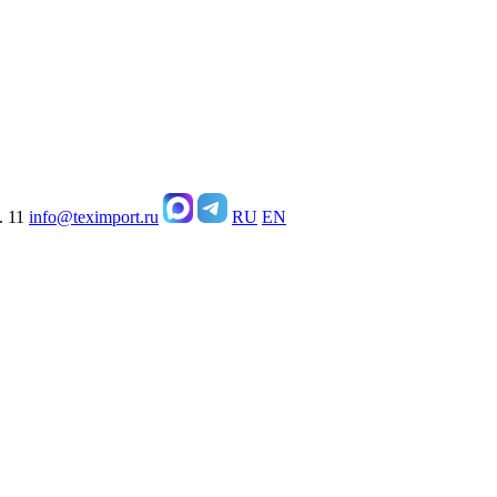
. 11
info@teximport.ru
RU
EN