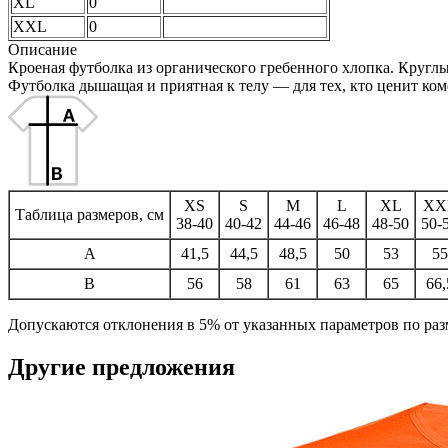
XL
0
XXL
0
Описание
Кроеная футболка из органического гребенного хлопка. Круглы
Футболка дышащая и приятная к телу — для тех, кто ценит ко
XS
S
M
L
XL
XX
Таблица размеров, см
38-40
40-42
44-46
46-48
48-50
50-
A
41,5
44,5
48,5
50
53
55
B
56
58
61
63
65
66,
Допускаются отклонения в 5% от указанных параметров по разм
Другие предложения