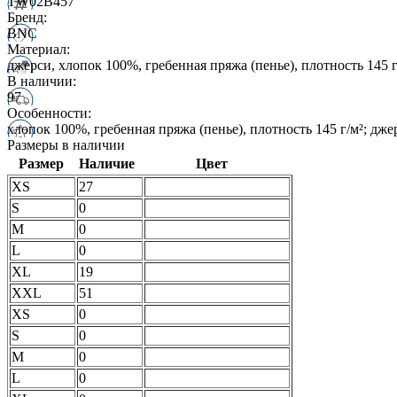
TW02B457
Бренд:
BNC
Материал:
джерси, хлопок 100%, гребенная пряжа (пенье), плотность 145 г
В наличии:
97
Особенности:
хлопок 100%, гребенная пряжа (пенье), плотность 145 г/м²; дже
Размеры в наличии
Размер
Наличие
Цвет
XS
27
S
0
M
0
L
0
XL
19
XXL
51
XS
0
S
0
M
0
L
0