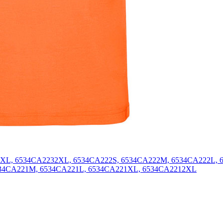
3XL, 6534CA2232XL, 6534CA222S, 6534CA222M, 6534CA222L,
534CA221M, 6534CA221L, 6534CA221XL, 6534CA2212XL