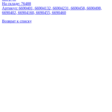
На складе: 76488
Артикул: 6690401, 66904132, 66904231, 6690458, 6690498,
6690402, 66904160, 6690455, 6690460
Возврат к списку