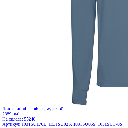
Лонгслив «Estambul», мужской
2889
руб.
На складе: 55240
Артикул: 1031SU170L, 1031SU02S, 1031SU05S, 1031SU170S,