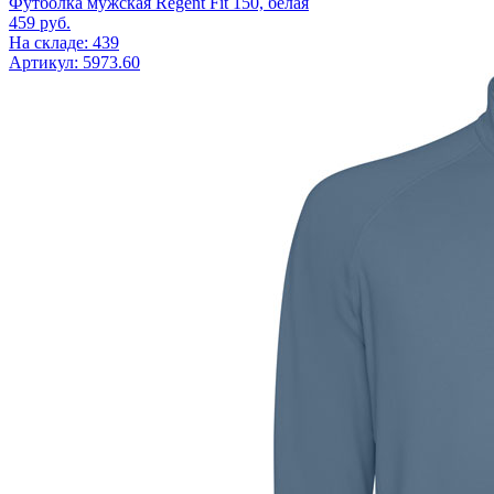
Футболка мужская Regent Fit 150, белая
459
руб.
На складе: 439
Артикул: 5973.60