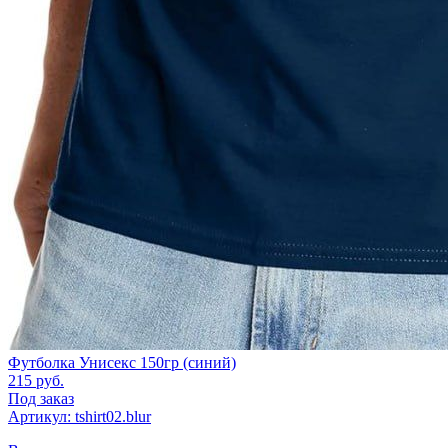
Футболка Унисекс 150гр (синий)
215
руб.
Под заказ
Артикул: tshirt02.blur