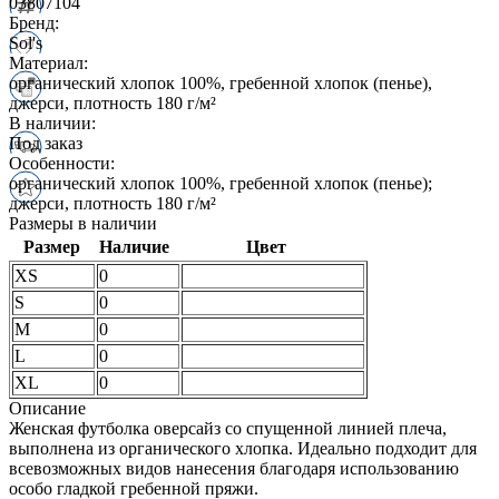
03807104
Бренд:
Sol's
Материал:
органический хлопок 100%, гребенной хлопок (пенье),
джерси, плотность 180 г/м²
В наличии:
Под заказ
Особенности:
органический хлопок 100%, гребенной хлопок (пенье);
джерси, плотность 180 г/м²
Размеры в наличии
Размер
Наличие
Цвет
XS
0
S
0
M
0
L
0
XL
0
Описание
Женская футболка оверсайз со спущенной линией плеча,
выполнена из органического хлопка. Идеально подходит для
всевозможных видов нанесения благодаря использованию
особо гладкой гребенной пряжи.