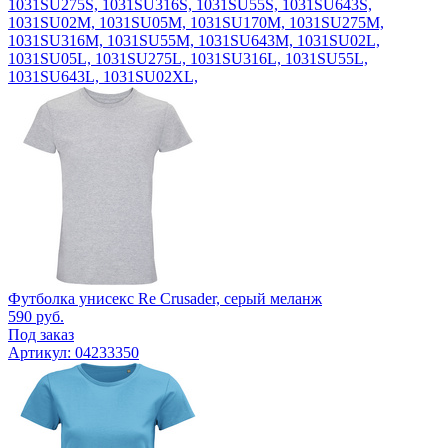
1031SU275S, 1031SU316S, 1031SU55S, 1031SU643S,
1031SU02M, 1031SU05M, 1031SU170M, 1031SU275M,
1031SU316M, 1031SU55M, 1031SU643M, 1031SU02L,
1031SU05L, 1031SU275L, 1031SU316L, 1031SU55L,
1031SU643L, 1031SU02XL,
Футболка унисекс Re Crusader, серый меланж
590
руб.
Под заказ
Артикул: 04233350