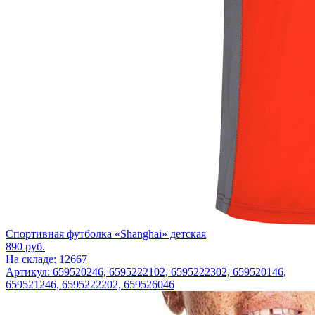
Спортивная футболка «Shanghai» детская
890
руб.
На складе: 12667
Артикул: 659520246, 6595222102, 6595222302, 659520146,
659521246, 6595222202, 659526046