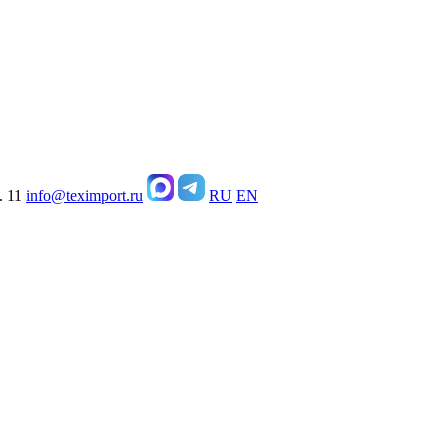
. 11
info@teximport.ru
RU
EN