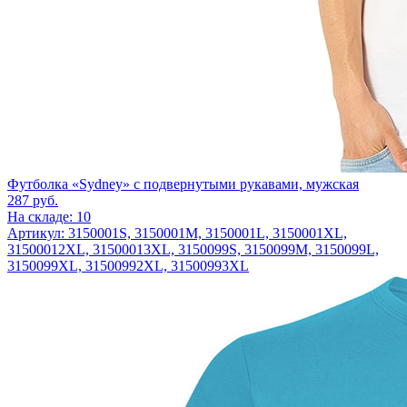
Футболка «Sydney» с подвернутыми рукавами, мужская
287
руб.
На складе: 10
Артикул: 3150001S, 3150001M, 3150001L, 3150001XL,
31500012XL, 31500013XL, 3150099S, 3150099M, 3150099L,
3150099XL, 31500992XL, 31500993XL