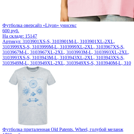
Футболка оверсайз «Liyon» унисекс
600
руб.
На складе: 15147
Артикул: 3103901XS-S, 3103901M-L, 3103901XL-2XL,
3103999XS-S, 3103999M-L, 3103999XL-2XL, 3103967XS-S,
3103967M-L, 3103967XL-2XL, 3103993M-L, 3103993XL-2XL,
3103993XS-S, 3103943M-L, 3103943XL-2XL, 3103943XS-S,
3103949M-L, 3103949XL-2XL, 3103949XS-S, 3103940M-L, 310
Футболка приталенная Old Patents. Wheel, голубой меланж