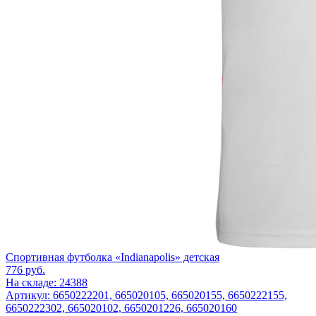
Спортивная футболка «Indianapolis» детская
776
руб.
На складе: 24388
Артикул: 6650222201, 665020105, 665020155, 6650222155,
6650222302, 665020102, 6650201226, 665020160