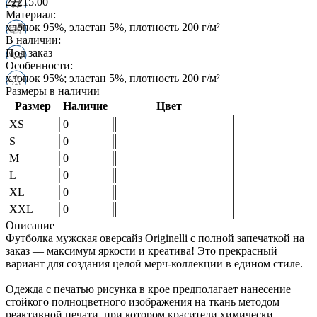
22215.00
Материал:
хлопок 95%, эластан 5%, плотность 200 г/м²
В наличии:
Под заказ
Особенности:
хлопок 95%; эластан 5%, плотность 200 г/м²
Размеры в наличии
Размер
Наличие
Цвет
XS
0
S
0
M
0
L
0
XL
0
XXL
0
Описание
Футболка мужская оверсайз Originelli с полной запечаткой на
заказ — максимум яркости и креатива! Это прекрасный
вариант для создания целой мерч-коллекции в едином стиле.
Одежда с печатью рисунка в крое предполагает нанесение
стойкого полноцветного изображения на ткань методом
реактивной печати, при котором красители химически