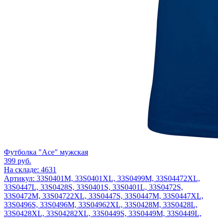
Футболка "Ace" мужская
399
руб.
На складе: 4631
Артикул: 33S0401M, 33S0401XL, 33S0499M, 33S04472XL,
33S0447L, 33S0428S, 33S0401S, 33S0401L, 33S0472S,
33S0472M, 33S04722XL, 33S0447S, 33S0447M, 33S0447XL,
33S0496S, 33S0496M, 33S04962XL, 33S0428M, 33S0428L,
33S0428XL, 33S04282XL, 33S0449S, 33S0449M, 33S0449L,