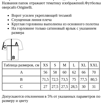
Названия папок отражают тематику изображений.Футболка
оверсайз Originelli.
Ворот усилен укрепляющей тесьмой
Спущенная линия плеча
Круглая горловина выполнена из основного полотна
На горловине только сатиновый ярлык с указанием
размера
Таблица размеров, см
XS
S
M
L
XL
XXL
A
56
58
60
62
66
70
B
71,5
72,5
73,5
75
77,5
80,5
C
27
27,5
27,5
28,5
30
31
Допускаются отклонения в 5% от указанных параметров по
размеру и цвету