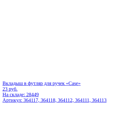
Вкладыш в футляр для ручек «Case»
23
руб.
На складе: 28449
Артикул: 364117, 364118, 364112, 364111, 364113