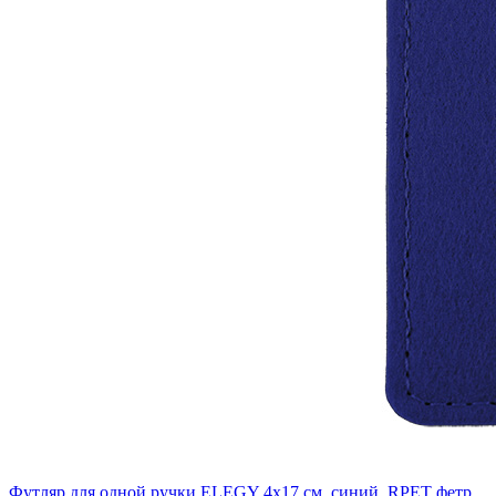
Футляр для одной ручки ELEGY 4х17 см, синий, RPET фетр