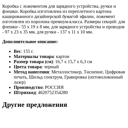
Коробка с ложементом для зарядного устройства, ручки и
флешки. Коробка изготовлена из переплетного картона
кашированного дизайнерской бумагой эфалин, ложемент
изготовлен из поролона премиум-класса. Размеры секций: для
флешки - 55 х 19 х 8 мм, для зарядного устройства и проводов
- 97 х 23 х 35 мм, для ручки - 137 х 11 х 10 мм.
Дополнительное описание:
Вес
: 155 г.
Материалы товара
: картон
Размер товара (см)
: 16,7 х 15,7 х 6,3 см
Цвета товара
: черный
Метод нанесения
: Металлостикер, Тиснение, Цифровая
печать, Шильд спектрум, Гравировка (оптоволоконный
лазер)
Производство
: РОССИЯ
Штрихкод
: 4620752354280
Другие предложения