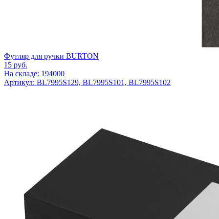
Футляр для ручки BURTON
15
руб.
На складе: 194000
Артикул: BL7995S129, BL7995S101, BL7995S102