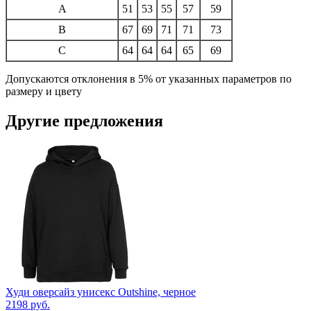
A
51
53
55
57
59
B
67
69
71
71
73
C
64
64
64
65
69
Допускаются отклонения в 5% от указанных параметров по
размеру и цвету
Другие предложения
Худи оверсайз унисекс Outshine, черное
2198
руб.