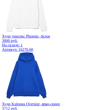
Худи унисекс Phoenix, белое
3000
руб.
На складе: 1
Артикул: 16276.60
Худи Kulonga Oversize, ярко-синее
3712
руб.