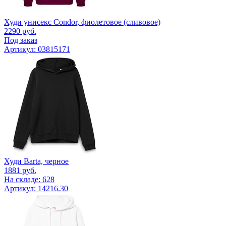
Худи унисекс Condor, фиолетовое (сливовое)
2290
руб.
Под заказ
Артикул: 03815171
Худи Barta, черное
1881
руб.
На складе: 628
Артикул: 14216.30