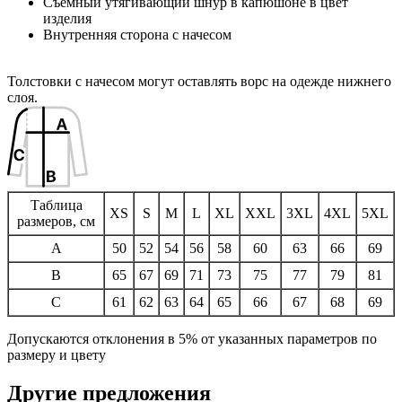
Съемный утягивающий шнур в капюшоне в цвет
изделия
Внутренняя сторона с начесом
Толстовки с начесом могут оставлять ворс на одежде нижнего
слоя.
Таблица
XS
S
M
L
XL
XXL
3XL
4XL
5XL
размеров, см
A
50
52
54
56
58
60
63
66
69
B
65
67
69
71
73
75
77
79
81
C
61
62
63
64
65
66
67
68
69
Допускаются отклонения в 5% от указанных параметров по
размеру и цвету
Другие предложения