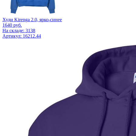
Худи Kirenga 2.0, ярко-синее
1640
руб.
На складе: 3138
Артикул: 16212.44