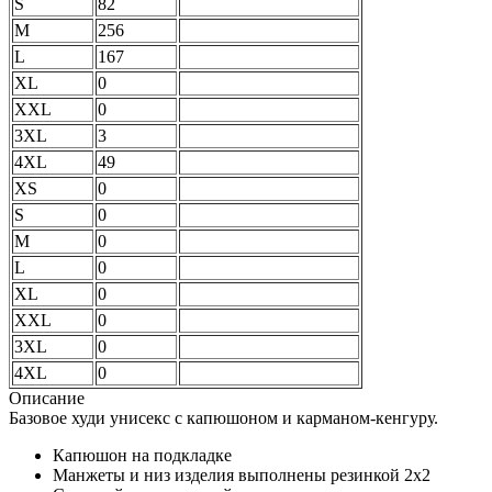
S
82
M
256
L
167
XL
0
XXL
0
3XL
3
4XL
49
XS
0
S
0
M
0
L
0
XL
0
XXL
0
3XL
0
4XL
0
Описание
Базовое худи унисекс с капюшоном и карманом-кенгуру.
Капюшон на подкладке
Манжеты и низ изделия выполнены резинкой 2х2