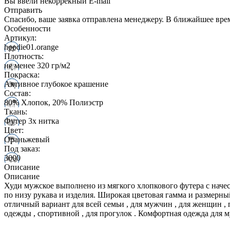
Вы ввели некоррекный E-mail
Отправить
Спасибо, ваше заявка отправлена менеджеру. В ближайшее вре
Особенности
Артикул:
hoodie01.orange
Плотность:
не менее 320 гр/м2
Покраска:
Активное глубокое крашение
Состав:
80% Хлопок, 20% Полиэстр
Ткань:
Футер 3х нитка
Цвет:
Ораньжевый
Под заказ:
3000
Описание
Описание
Худи мужское выполнено из мягкого хлопкового футера с наче
по низу рукава и изделия. Широкая цветовая гамма и размерный
отличный вариант для всей семьи , для мужчин , для женщин , п
одежды , спортивной , для прогулок . Комфортная одежда для 