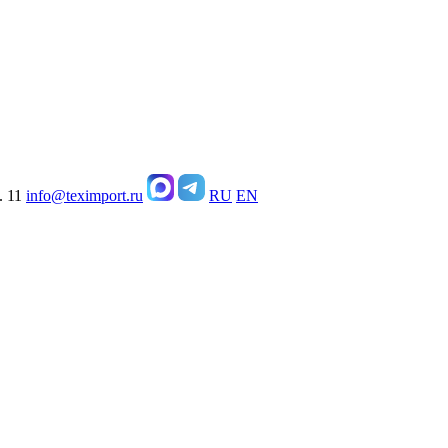
. 11
info@teximport.ru
RU
EN