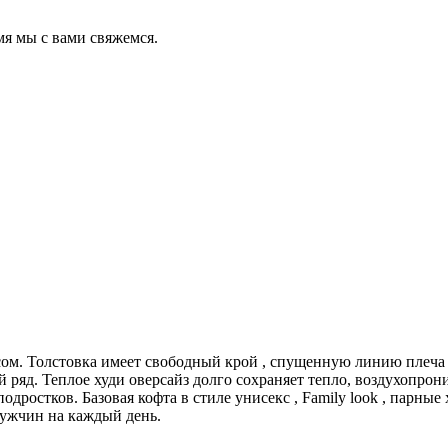
мя мы с вами свяжемся.
сом. Толстовка имеет свободный крой , спущенную линию плеча
 ряд. Теплое худи оверсайз долго сохраняет тепло, воздухопрон
одростков. Базовая кофта в стиле унисекс , Family look , парные
мужчин на каждый день.