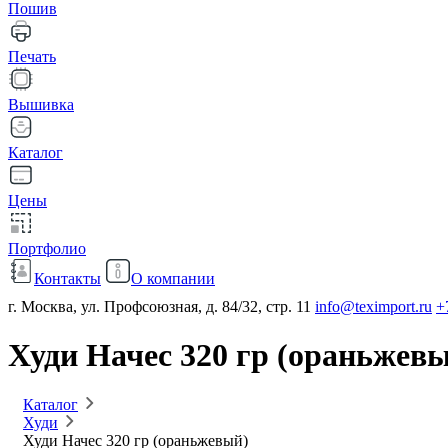
Пошив
Печать
Вышивка
Каталог
Цены
Портфолио
Контакты
О компании
г. Москва, ул. Профсоюзная, д. 84/32, стр. 11
info@teximport.ru
+
Худи Начес 320 гр (ораньжев
Каталог
Худи
Худи Начес 320 гр (ораньжевый)