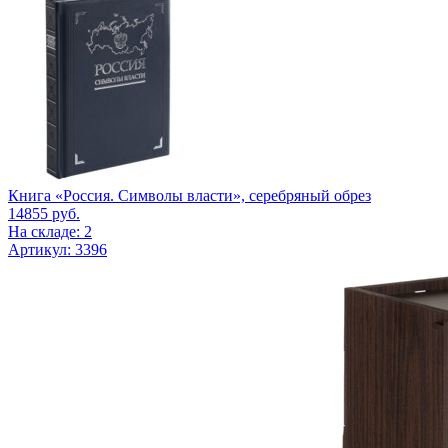
Книга «Россия. Символы власти», серебряный обрез
14855
руб.
На складе: 2
Артикул: 3396