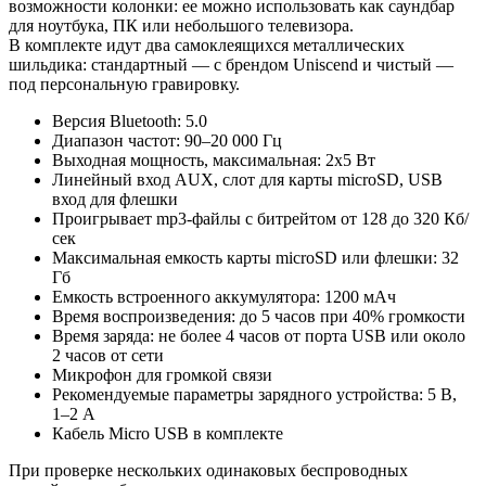
возможности колонки: ее можно использовать как саундбар
для ноутбука, ПК или небольшого телевизора.
В комплекте идут два самоклеящихся металлических
шильдика: стандартный — с брендом Uniscend и чистый —
под персональную гравировку.
Версия Bluetooth: 5.0
Диапазон частот: 90–20 000 Гц
Выходная мощность, максимальная: 2х5 Вт
Линейный вход AUX, слот для карты microSD, USB
вход для флешки
Проигрывает mp3-файлы с битрейтом от 128 до 320 Кб/
сек
Максимальная емкость карты microSD или флешки: 32
Гб
Емкость встроенного аккумулятора: 1200 мАч
Время воспроизведения: до 5 часов при 40% громкости
Время заряда: не более 4 часов от порта USB или около
2 часов от сети
Микрофон для громкой связи
Рекомендуемые параметры зарядного устройства: 5 В,
1–2 А
Кабель Micro USB в комплекте
При проверке нескольких одинаковых беспроводных