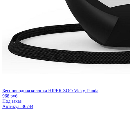
Беспроводная колонка HIPER ZOO Vicky, Panda
968
руб.
Под заказ
Артикул: 36744