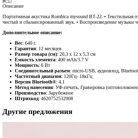
1
Описание
Портативная акустика Rombica mysound BT-22. • Текстильная о
чистый и сбалансированный звук. • Воспроизведение музыки че
Дополнительное описание:
Вес
: 640 г.
Гарантия
: 12 месяцев
Размер товара (см)
: 20,3 х 12 х 5,3 см
Емкость элемента
: 400 mAh/3.7 V
Мощность
: 6 Вт
Соединительный разъем
: micro-USB, аудиовход, Bluetoo
Частотный диапазон
: 120Гц- 18кГц
Версия Bluetooth®
: 4.1
Метод нанесения
: УФ-печать, Гравировка (оптоволоконн
Производство
: Зарубежное
Штрихкод
: 4620752532008
Другие предложения