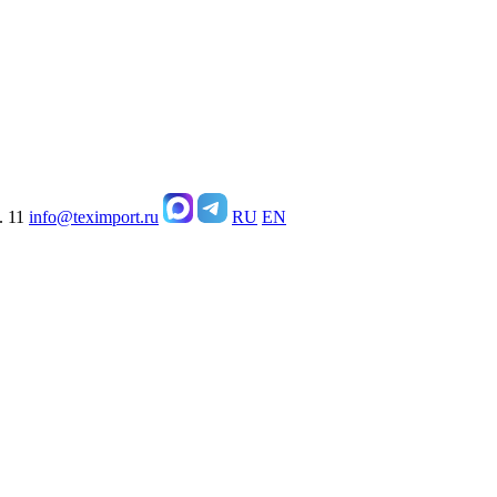
. 11
info@teximport.ru
RU
EN