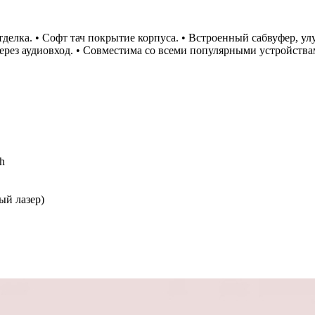
тделка. • Софт тач покрытие корпуса. • Встроенный сабвуфер, у
рез аудиовход. • Совместима со всеми популярными устройствам
th
ый лазер)