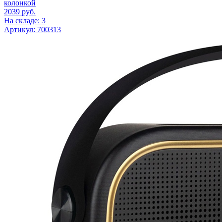
колонкой
2039
руб.
На складе: 3
Артикул: 700313