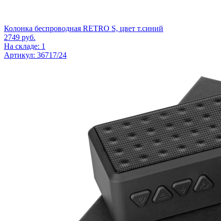
Колонка беспроводная RETRO S, цвет т.синий
2749
руб.
На складе: 1
Артикул: 36717/24