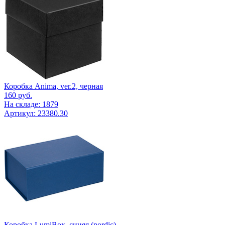
Коробка Anima, ver.2, черная
160
руб.
На складе: 1879
Артикул: 23380.30
Коробка LumiBox, синяя (nordic)