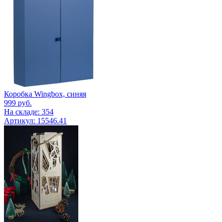
Коробка Wingbox, синяя
999
руб.
На складе: 354
Артикул: 15546.41