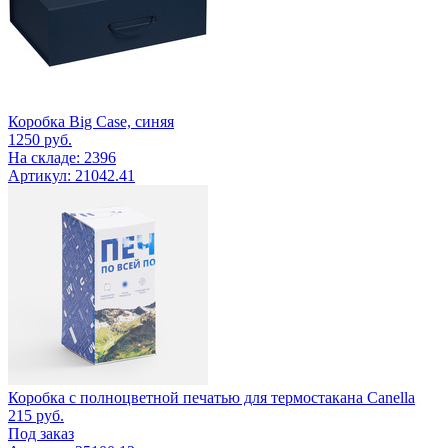
Коробка Big Case, синяя
1250
руб.
На складе: 2396
Артикул: 21042.41
Коробка с полноцветной печатью для термостакана Canella
215
руб.
Под заказ