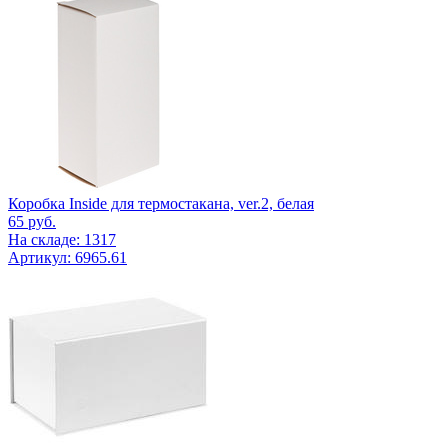
Коробка Inside для термостакана, ver.2, белая
65
руб.
На складе: 1317
Артикул: 6965.61