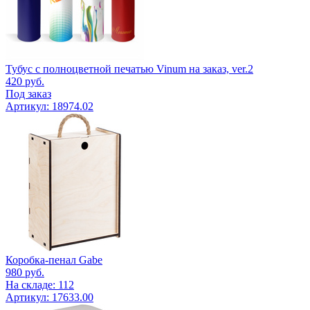
Тубус с полноцветной печатью Vinum на заказ, ver.2
420
руб.
Под заказ
Артикул: 18974.02
Коробка-пенал Gabe
980
руб.
На складе: 112
Артикул: 17633.00