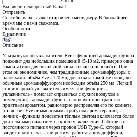
E-mail
Вы ввели некоррекный E-mail
Отправить
Спасибо, ваше заявка отправлена менеджеру. В ближайшее
время мы с вами свяжемся.
Особенности
В наличии:
918
Описание
Ультразвуковой увлажнитель Eve с функцией аромадиффузора
подходит для небольших помещений (5-10 м2, примерно одна
комната) или для локальной зоны в офисе-опенспейсе. При
этом он экономичнее, чем традиционные аромадиффузоры с
палочками: объём Eve - 120 мл, для охвата такой же площади
обычным аромадиффузором необходим объём 250 мл. Лёгкий
стационарный увлажнитель имеет три функции: -
увлажнитель - помогает справиться с сухим воздухом в
помещении; - аромадиффузор - наполняет пространство
приятным ароматом, равномерно распределяя его по комнате,
что делает Eve незаменимым атрибутом ароматерапии; -
ночник - функция подсветки тёплым светом включается более
длительными нажатием на кнопку включения. Работает от
постоянного питания через провод USB Type-C, который
входит в комплект. - три режима работы: аромадиффузор,