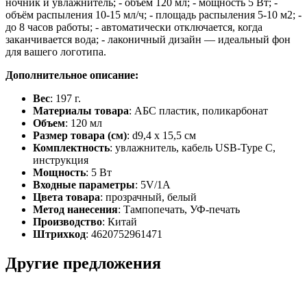
ночник и увлажнитель; - объём 120 мл; - мощность 5 Вт; -
объём распыления 10-15 мл/ч; - площадь распыления 5-10 м2; -
до 8 часов работы; - автоматически отключается, когда
заканчивается вода; - лаконичный дизайн — идеальный фон
для вашего логотипа.
Дополнительное описание:
Вес
: 197 г.
Материалы товара
: АБС пластик, поликарбонат
Объем
: 120 мл
Размер товара (см)
: d9,4 х 15,5 см
Комплектность
: увлажнитель, кабель USB-Type C,
инструкция
Мощность
: 5 Вт
Входные параметры
: 5V/1A
Цвета товара
: прозрачный, белый
Метод нанесения
: Тампопечать, УФ-печать
Производство
: Китай
Штрихкод
: 4620752961471
Другие предложения