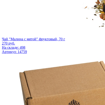
Чай "Малина с мятой" фруктовый, 70 г
270
руб.
На складе: 498
Артикул: 14759