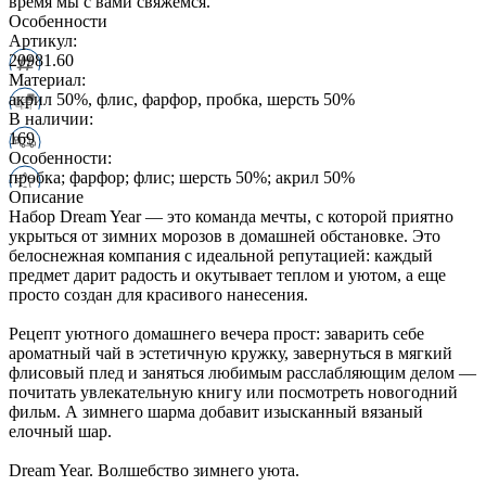
время мы с вами свяжемся.
Особенности
Артикул:
20981.60
Материал:
акрил 50%, флис, фарфор, пробка, шерсть 50%
В наличии:
169
Особенности:
пробка; фарфор; флис; шерсть 50%; акрил 50%
Описание
Набор Dream Year — это команда мечты, с которой приятно
укрыться от зимних морозов в домашней обстановке. Это
белоснежная компания с идеальной репутацией: каждый
предмет дарит радость и окутывает теплом и уютом, а еще
просто создан для красивого нанесения.
Рецепт уютного домашнего вечера прост: заварить себе
ароматный чай в эстетичную кружку, завернуться в мягкий
флисовый плед и заняться любимым расслабляющим делом —
почитать увлекательную книгу или посмотреть новогодний
фильм. А зимнего шарма добавит изысканный вязаный
елочный шар.
Dream Year. Волшебство зимнего уюта.