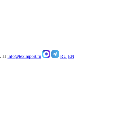
. 11
info@teximport.ru
RU
EN