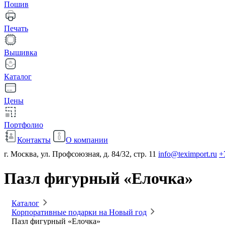
Пошив
Печать
Вышивка
Каталог
Цены
Портфолио
Контакты
О компании
г. Москва, ул. Профсоюзная, д. 84/32, стр. 11
info@teximport.ru
+
Пазл фигурный «Елочка»
Каталог
Корпоративные подарки на Новый год
Пазл фигурный «Елочка»