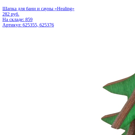
Шапка для бани и сауны «Healing»
282
руб.
На складе: 859
Артикул: 625355, 625376