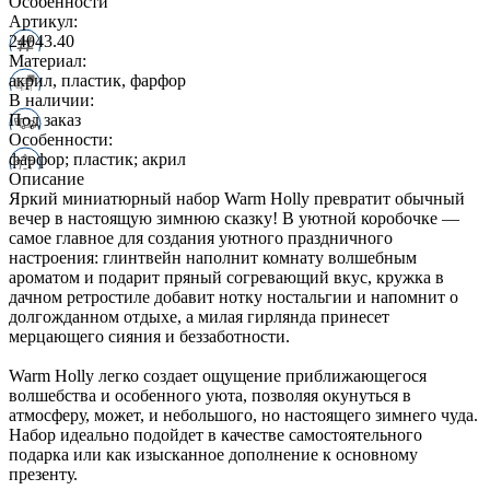
Особенности
Артикул:
24043.40
Материал:
акрил, пластик, фарфор
В наличии:
Под заказ
Особенности:
фарфор; пластик; акрил
Описание
Яркий миниатюрный набор Warm Holly превратит обычный
вечер в настоящую зимнюю сказку! В уютной коробочке —
самое главное для создания уютного праздничного
настроения: глинтвейн наполнит комнату волшебным
ароматом и подарит пряный согревающий вкус, кружка в
дачном ретростиле добавит нотку ностальгии и напомнит о
долгожданном отдыхе, а милая гирлянда принесет
мерцающего сияния и беззаботности.
Warm Holly легко создает ощущение приближающегося
волшебства и особенного уюта, позволяя окунуться в
атмосферу, может, и небольшого, но настоящего зимнего чуда.
Набор идеально подойдет в качестве самостоятельного
подарка или как изысканное дополнение к основному
презенту.