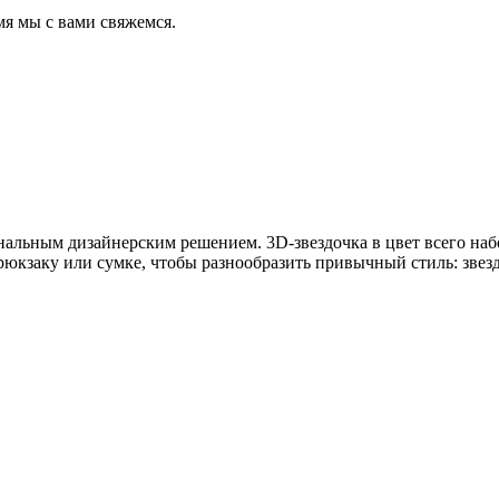
мя мы с вами свяжемся.
нальным дизайнерским решением. 3D-звездочка в цвет всего набо
рюкзаку или сумке, чтобы разнообразить привычный стиль: звез