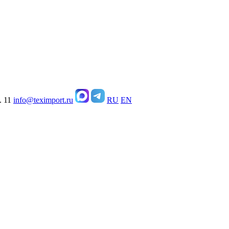
. 11
info@teximport.ru
RU
EN