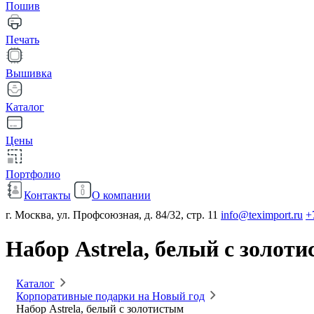
Пошив
Печать
Вышивка
Каталог
Цены
Портфолио
Контакты
О компании
г. Москва, ул. Профсоюзная, д. 84/32, стр. 11
info@teximport.ru
+
Набор Astrela, белый с золот
Каталог
Корпоративные подарки на Новый год
Набор Astrela, белый с золотистым