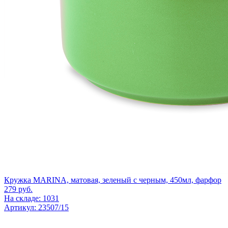
Кружка MARINA, матовая, зеленый с черным, 450мл, фарфор
279
руб.
На складе: 1031
Артикул: 23507/15