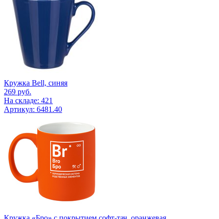
Кружка Bell, синяя
269
руб.
На складе: 421
Артикул: 6481.40
Кружка «Бро» с покрытием софт-тач, оранжевая