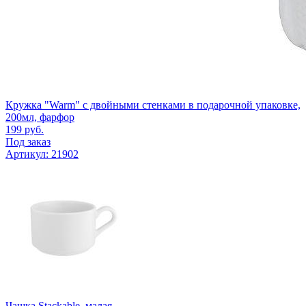
Кружка "Warm" с двойными стенками в подарочной упаковке,
200мл, фарфор
199
руб.
Под заказ
Артикул: 21902
Чашка Stackable, малая