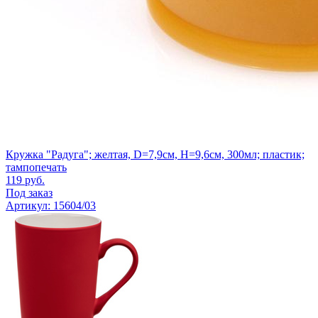
Кружка "Радуга"; желтая, D=7,9см, H=9,6см, 300мл; пластик;
тампопечать
119
руб.
Под заказ
Артикул: 15604/03