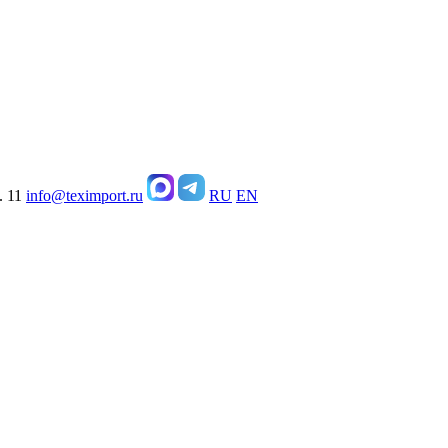
. 11
info@teximport.ru
RU
EN