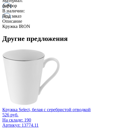
Материал:
фарфор
В наличии:
Под заказ
Описание
Кружка IRON
Другие предложения
Кружка Select, белая с серебристой отводкой
526
руб.
На складе: 190
Артикул: 13774.11