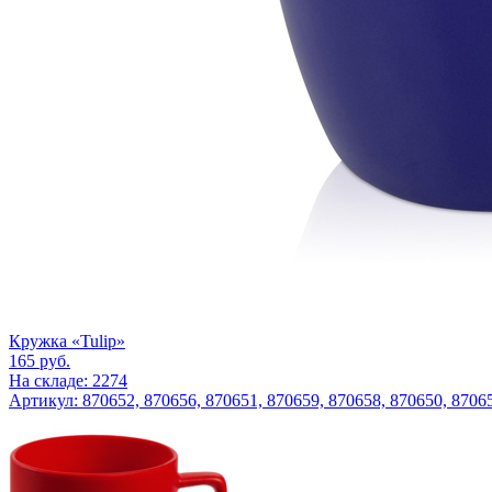
Кружка «Tulip»
165
руб.
На складе: 2274
Артикул: 870652, 870656, 870651, 870659, 870658, 870650, 8706