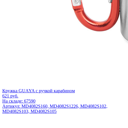
Кружка GUAYA с ручкой карабином
621
руб.
На складе: 67590
Артикул: MD4082S160, MD4082S1226, MD4082S102,
MD4082S103, MD4082S105