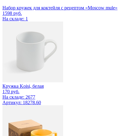
Набор кружек для коктейля с рецептом «Moscow mule»
1598
руб.
На складе: 1
Кружка Koisi, белая
170
руб.
На складе: 2677
Артикул: 18278.60