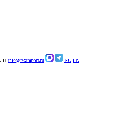
. 11
info@teximport.ru
RU
EN