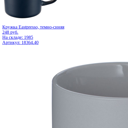
Кружка Eastpresso, темно-синяя
248
руб.
На складе: 1985
Артикул: 18364.40