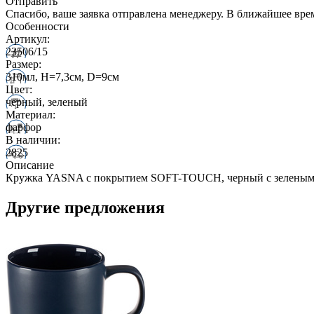
Отправить
Спасибо, ваше заявка отправлена менеджеру. В ближайшее вре
Особенности
Артикул:
23506/15
Размер:
310мл, Н=7,3см, D=9см
Цвет:
черный, зеленый
Материал:
фарфор
В наличии:
2825
Описание
Кружка YASNA с покрытием SOFT-TOUCH, черный с зеленым,
Другие предложения