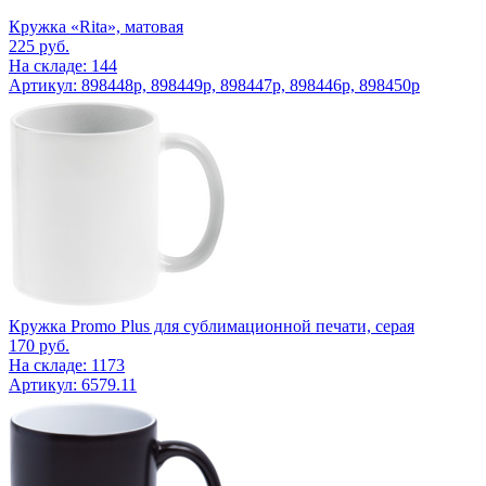
Кружка «Rita», матовая
225
руб.
На складе: 144
Артикул: 898448p, 898449p, 898447p, 898446p, 898450p
Кружка Promo Plus для сублимационной печати, серая
170
руб.
На складе: 1173
Артикул: 6579.11