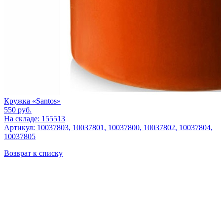
Кружка «Santos»
550
руб.
На складе: 155513
Артикул: 10037803, 10037801, 10037800, 10037802, 10037804,
10037805
Возврат к списку