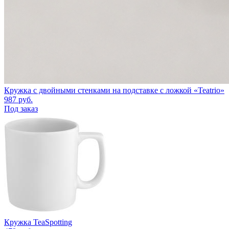
Кружка с двойными стенками на подставке с ложкой «Teatrio»
987
руб.
Под заказ
Кружка TeaSpotting