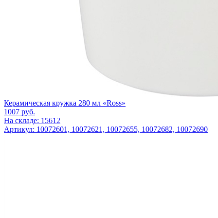
Керамическая кружка 280 мл «Ross»
1007
руб.
На складе: 15612
Артикул: 10072601, 10072621, 10072655, 10072682, 10072690