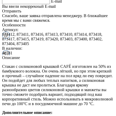
E-mail
Вы ввели некоррекный E-mail
Отправить
Спасибо, ваше заявка отправлена менеджеру. В ближайшее
время мы с вами свяжемся.
Особенности
Артикул:
873412, 873411, 873416, 873413, 873410, 873414, 873418,
873417, 873415, 873419, 873420, 873403, 873400, 873402,
873404, 873405
В наличии:
48781
Описание
Стакан с силиконовой крышкой CAFÉ изготовлен на 50% из
бамбукового волокна. Он очень лёгкий, но при этом крепкий
и прочный – случайное падение на пол вряд ли ему повредит.
Он подойдет для любых теплых напитков, а силиконовая
крышка не даст им пролиться. Благодаря яркому
разнообразию цветов силиконовой крышки и манжеты вы
точно сможете подобрать вариант, подходящий под ваш
корпоративный стиль. Можно использовать в микроволновой
печи до 100°C и в посудомоечной машине до 70 °C.
Дополнительное описание: