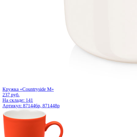
Кружка «Countryside M»
237
руб.
На складе: 141
Артикул: 871446p, 871448p