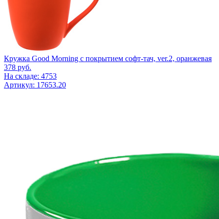
Кружка Good Morning с покрытием софт-тач, ver.2, оранжевая
378
руб.
На складе: 4753
Артикул: 17653.20