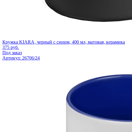
Кружка KIARA, черный с синим, 400 мл, матовая, керамика
375
руб.
Под заказ
Артикул: 26706/24