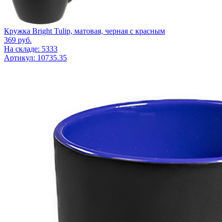
Кружка Bright Tulip, матовая, черная с красным
369
руб.
На складе: 5333
Артикул: 10735.35