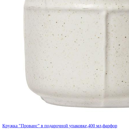
Кружка "Прованс" в подарочной упаковке,400 мл,фарфор