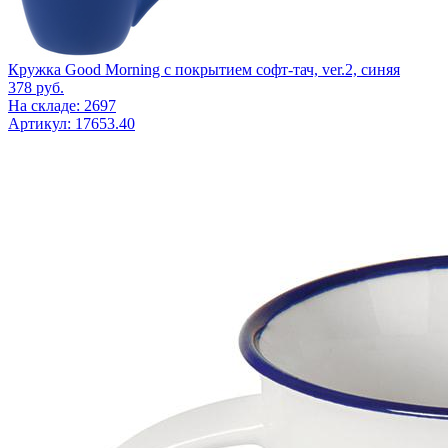
Кружка Good Morning с покрытием софт-тач, ver.2, синяя
378
руб.
На складе: 2697
Артикул: 17653.40