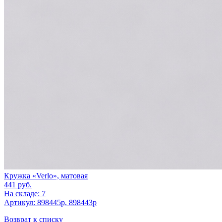
Кружка «Verlo», матовая
441
руб.
На складе: 7
Артикул: 898445p, 898443p
Возврат к списку