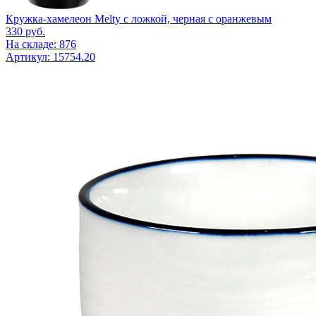
Кружка-хамелеон Melty с ложкой, черная с оранжевым
330
руб.
На складе: 876
Артикул: 15754.20