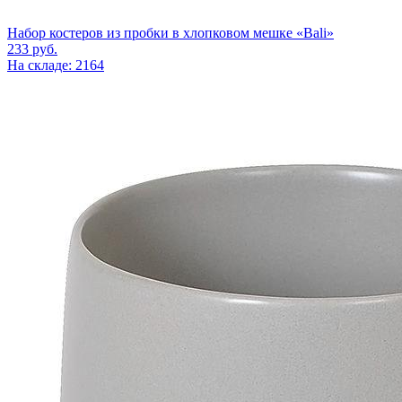
Набор костеров из пробки в хлопковом мешке «Bali»
233
руб.
На складе: 2164