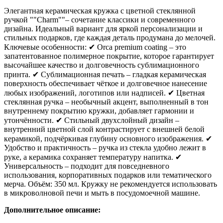
Элегантная керамическая кружка с цветной стеклянной
ручкой ""Charm""– сочетание классики и современного
дизайна. Идеальный вариант для яркой персонализации и
стильных подарков, где каждая деталь продумана до мелочей.
Ключевые особенности: ✔ Orca premium coating – это
запатентованное полимерное покрытие, которое гарантирует
высочайшее качество и долговечность сублимационного
принта. ✔ Сублимационная печать – гладкая керамическая
поверхность обеспечивает чёткое и долговечное нанесение
любых изображений, логотипов или надписей. ✔ Цветная
стеклянная ручка – необычный акцент, выполненный в тон
внутреннему покрытию кружки, добавляет гармонии и
утончённости. ✔ Стильный двухслойный дизайн –
внутренний цветной слой контрастирует с внешней белой
керамикой, подчёркивая глубину основного изображения. ✔
Удобство и практичность – ручка из стекла удобно лежит в
руке, а керамика сохраняет температуру напитка. ✔
Универсальность – подходит для повседневного
использования, корпоративных подарков или тематического
мерча. Объём: 350 мл. Кружку не рекомендуется использовать
в микроволновой печи и мыть в посудомоечной машине.
Дополнительное описание: