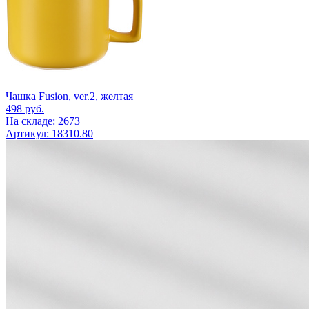
Чашка Fusion, ver.2, желтая
498
руб.
На складе: 2673
Артикул: 18310.80