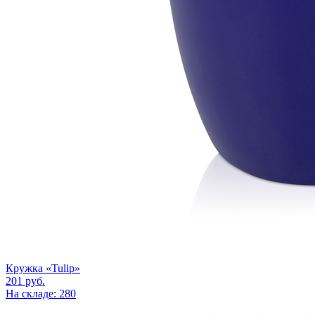
Кружка «Tulip»
201
руб.
На складе: 280