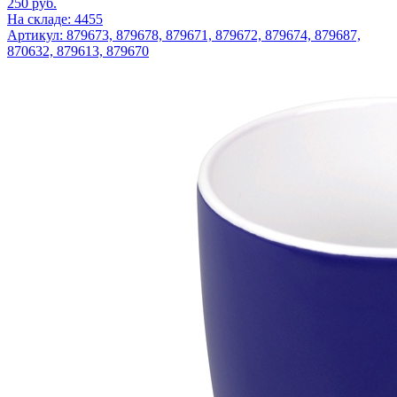
250
руб.
На складе: 4455
Артикул: 879673, 879678, 879671, 879672, 879674, 879687,
870632, 879613, 879670