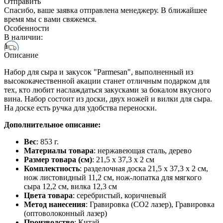
Отправить
Спасибо, ваше заявка отправлена менеджеру. В ближайшее
время мы с вами свяжемся.
Особенности
В наличии:
1
Описание
Набор для сыра и закусок "Parmesan", выполненный из
высококачественной акации станет отличным подарком для
тех, кто любит наслаждаться закусками за бокалом вкусного
вина. Набор состоит из доски, двух ножей и вилки для сыра.
На доске есть ручка для удобства переноски.
Дополнительное описание:
Вес
: 853 г.
Материалы товара
: нержавеющая cталь, дерево
Размер товара (см)
: 21,5 х 37,3 х 2 см
Комплектность
: разделочная доска 21,5 х 37,3 х 2 см,
нож листовидный 11,2 см, нож-лопатка для мягкого
сыра 12,2 см, вилка 12,3 см
Цвета товара
: серебристый, коричневый
Метод нанесения
: Гравировка (CO2 лазер), Гравировка
(оптоволоконный лазер)
Производство
: Китай