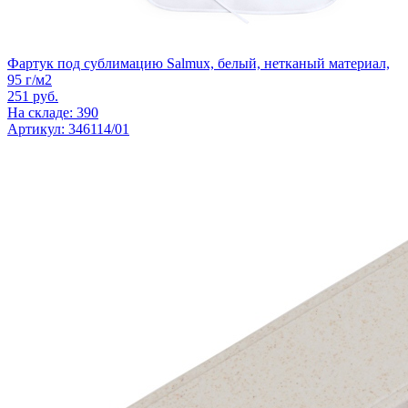
Фартук под сублимацию Salmux, белый, нетканый материал,
95 г/м2
251
руб.
На складе: 390
Артикул: 346114/01