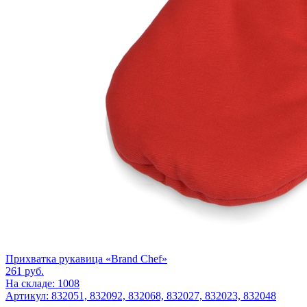
Прихватка рукавица «Brand Chef»
261
руб.
На складе: 1008
Артикул: 832051, 832092, 832068, 832027, 832023, 832048