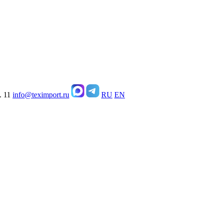
. 11
info@teximport.ru
RU
EN