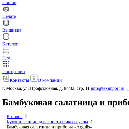
Пошив
Печать
Вышивка
Каталог
Цены
Портфолио
Контакты
О компании
г. Москва, ул. Профсоюзная, д. 84/32, стр. 11
info@teximport.ru
+
Бамбуковая салатница и приб
Каталог
Кухонные принадлежности и аксессуары
Бамбуковая салатница и приборы «Argulls»