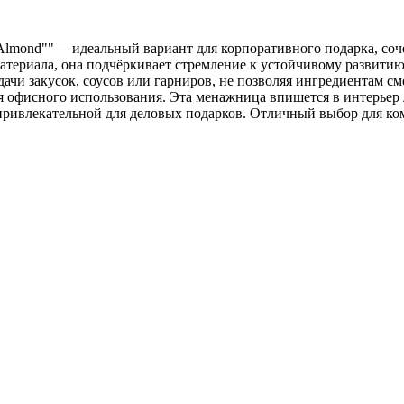
Almond""— идеальный вариант для корпоративного подарка, соче
атериала, она подчёркивает стремление к устойчивому развитию 
чи закусок, соусов или гарниров, не позволяя ингредиентам с
ля офисного использования. Эта менажница впишется в интерье
о привлекательной для деловых подарков. Отличный выбор для ко