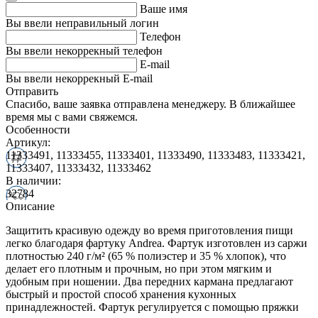
Ваше имя
Вы ввели неправильный логин
Телефон
Вы ввели некоррекный телефон
E-mail
Вы ввели некоррекный E-mail
Отправить
Спасибо, ваше заявка отправлена менеджеру. В ближайшее
время мы с вами свяжемся.
Особенности
Артикул:
11333491, 11333455, 11333401, 11333490, 11333483, 11333421,
11333407, 11333432, 11333462
В наличии:
32784
Описание
Защитить красивую одежду во время приготовления пищи
легко благодаря фартуку Andrea. Фартук изготовлен из саржи
плотностью 240 г/м² (65 % полиэстер и 35 % хлопок), что
делает его плотным и прочным, но при этом мягким и
удобным при ношении. Два передних кармана предлагают
быстрый и простой способ хранения кухонных
принадлежностей. Фартук регулируется с помощью пряжки