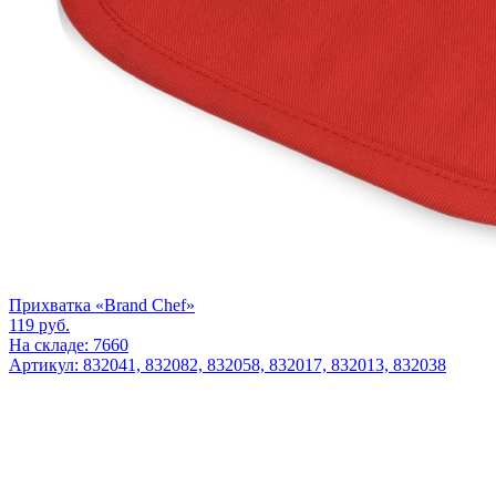
Прихватка «Brand Chef»
119
руб.
На складе: 7660
Артикул: 832041, 832082, 832058, 832017, 832013, 832038