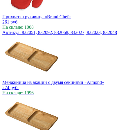
Прихватка рукавица «Brand Chef»
261
руб.
На складе: 1008
Артикул: 832051, 832092, 832068, 832027, 832023, 832048
Менажница из акации с двумя секциями «Almond»
274
руб.
На складе: 1996