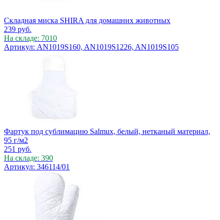
Складная миска SHIRA для домашних животных
239
руб.
На складе: 7010
Артикул: AN1019S160, AN1019S1226, AN1019S105
Фартук под сублимацию Salmux, белый, нетканый материал,
95 г/м2
251
руб.
На складе: 390
Артикул: 346114/01