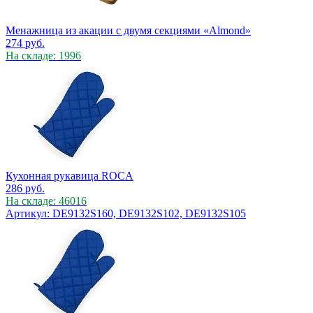
Менажница из акации с двумя секциями «Almond»
274
руб.
На складе: 1996
Кухонная рукавица ROCA
286
руб.
На складе: 46016
Артикул: DE9132S160, DE9132S102, DE9132S105