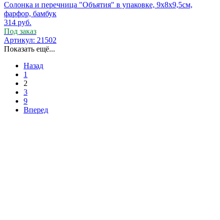
Солонка и перечница "Объятия" в упаковке, 9х8х9,5см,
фарфор, бамбук
314
руб.
Под заказ
Артикул: 21502
Показать ещё...
Назад
1
2
3
9
Вперед