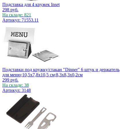
Подставка для 4 кружек Inset
298
руб.
На складе: 821
Артикул: 71553.11
Подставки под кружку/стакан "Dinner" 6 штук и держатель
для меню;10,5х7,8х10,5 см;8,3х8,3х0,2см
299
руб.
На складе: 38
Артикул: 3148