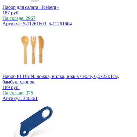
Набор для салата «Iceberg»
187
руб.
На складе: 2967
Артикул: 5-11261603, 5-11261604
Набор PLUSIN: ложка, вилка, нож в чехле, 6,5х22х1см,
бамбук, хлопок
189
руб.
На складе: 375
Артикул: 346361