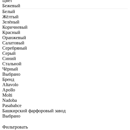
Цвет
Бежевый
Белый
Жёлтый
Зелёный
Коричневый
Красный
Оранжевый
Салатовый
Серебряный
Серый
Синий
Стальной
Чёрный
Выбрано
Бренд
Altavolo
Apollo
Molti
Nadoba
Pasabahce
Башкирский фарфоровый завод
Выбрано
Фильтровать