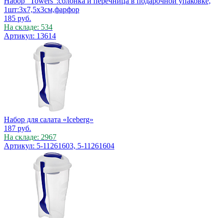
Набор "Towers":солонка и перечница в подарочной упаковке,
1шт:3х7,5х3см,фарфор
185
руб.
На складе: 534
Артикул: 13614
Набор для салата «Iceberg»
187
руб.
На складе: 2967
Артикул: 5-11261603, 5-11261604