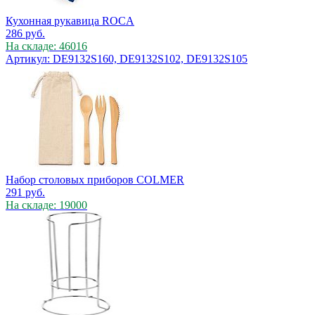
Кухонная рукавица ROCA
286
руб.
На складе: 46016
Артикул: DE9132S160, DE9132S102, DE9132S105
Набор столовых приборов COLMER
291
руб.
На складе: 19000