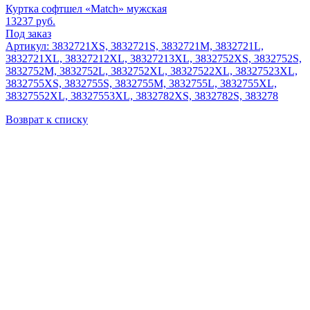
Куртка софтшел «Match» мужская
13237
руб.
Под заказ
Артикул: 3832721XS, 3832721S, 3832721M, 3832721L,
3832721XL, 38327212XL, 38327213XL, 3832752XS, 3832752S,
3832752M, 3832752L, 3832752XL, 38327522XL, 38327523XL,
3832755XS, 3832755S, 3832755M, 3832755L, 3832755XL,
38327552XL, 38327553XL, 3832782XS, 3832782S, 383278
Возврат к списку