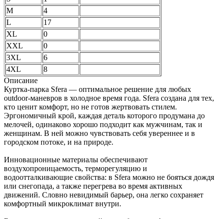
M
4
L
17
XL
0
XXL
0
3XL
6
4XL
8
Описание
Куртка-парка Sfera — оптимальное решение для любых
outdoor-маневров в холодное время года. Sfera создана для тех,
кто ценит комфорт, но не готов жертвовать стилем.
Эргономичный крой, каждая деталь которого продумана до
мелочей, одинаково хорошо подходит как мужчинам, так и
женщинам. В ней можно чувствовать себя увереннее и в
городском потоке, и на природе.
Инновационные материалы обеспечивают
воздухопроницаемость, терморегуляцию и
водоотталкивающие свойства: в Sfera можно не бояться дождя
или снегопада, а также перегрева во время активных
движений. Словно невидимый барьер, она легко сохраняет
комфортный микроклимат внутри.