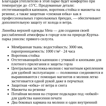
Благодаря утеплителю в этой парке будет комфортно при
температуре до -15°C. Продуманные детали:
отстегивающийся капюшон, воротник-стойка и манжеты на
резинке, а также защитная «снежная юбка» как в
профессиональных горнолыжных брендах, — обеспечивают
дополнительную защиту от холода и ветра.
Линейка верхней одежды Sfera — для создания своей
расслабленной атмосферы в городе или на природе.Куртка-
парка унисекс прямого силуэта.
Мембранная ткань: водостойкость: 3000 мм,
паропроницаемость: 1000 г/м² · 24 часа
Воротник-стойка
Отстегивающийся капюшон с утяжкой и кнопками для
плотного прилегания и защиты горла
Центральная застежка-молния с магнитным креплением
для удобной эксплуатации — половинки соединяются и
выравниваются с помощью магнитов и молния легко
застегивается одной рукой даже в перчатках
Защитная «юбка» от ветра и снега
Манжеты на резинке
Потайная молния на стороне подкладки под «юбкой»
для удобства нанесения печати
Два боковых кармана на молнии и один внутренний