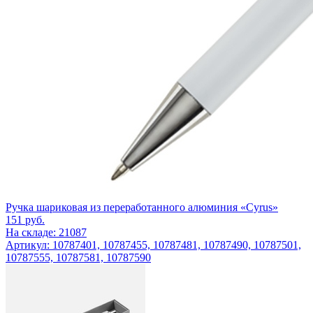
Ручка шариковая из переработанного алюминия «Cyrus»
151
руб.
На складе: 21087
Артикул: 10787401, 10787455, 10787481, 10787490, 10787501,
10787555, 10787581, 10787590