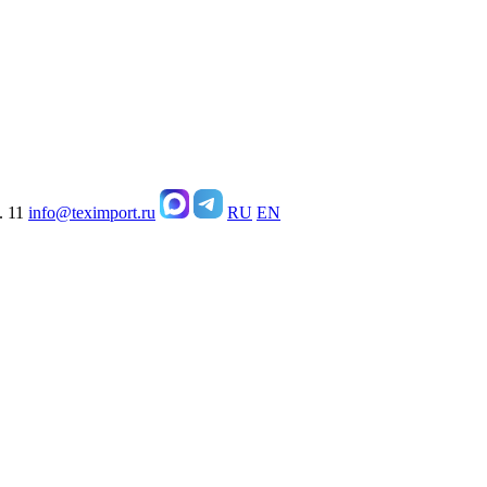
. 11
info@teximport.ru
RU
EN