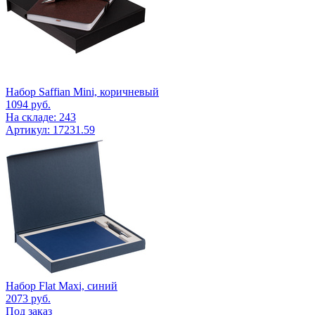
Набор Saffian Mini, коричневый
1094
руб.
На складе: 243
Артикул: 17231.59
Набор Flat Maxi, синий
2073
руб.
Под заказ