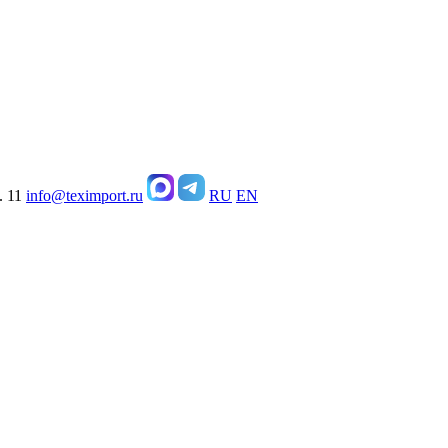
. 11
info@teximport.ru
RU
EN