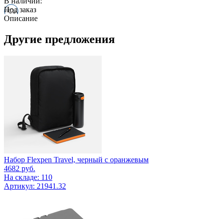
В наличии:
Под заказ
Описание
Другие предложения
Набор Flexpen Travel, черный с оранжевым
4682
руб.
На складе: 110
Артикул: 21941.32