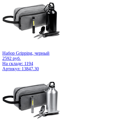
Набор Gripping, черный
2592
руб.
На складе: 1194
Артикул: 13847.30