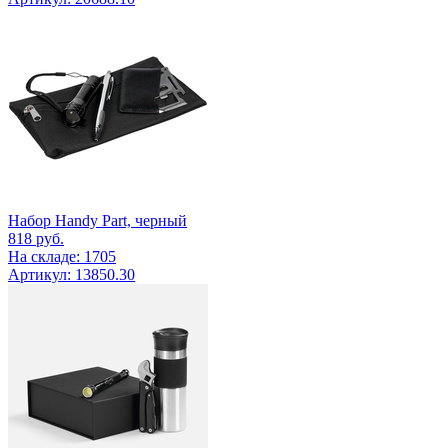
Набор Handy Part, черный
818
руб.
На складе: 1705
Артикул: 13850.30