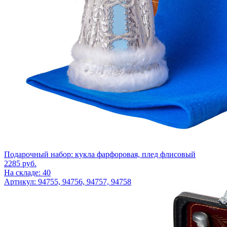
Подарочный набор: кукла фарфоровая, плед флисовый
2285
руб.
На складе: 40
Артикул: 94755, 94756, 94757, 94758