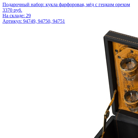
Подарочный набор: кукла фарфоровая, мёд с гецким орехом
3370
руб.
На складе: 29
Артикул: 94749, 94750, 94751